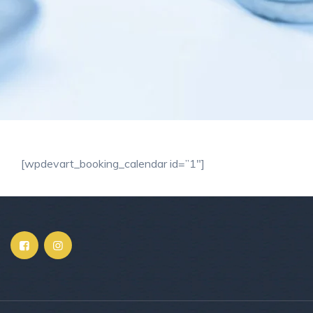
[wpdevart_booking_calendar id=”1″]