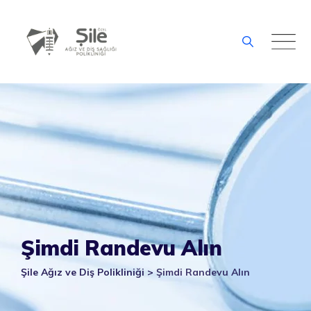
Skip
to
content
Şimdi Randevu Alın
Şile Ağız ve Diş Polikliniği
>
Şimdi Randevu Alın